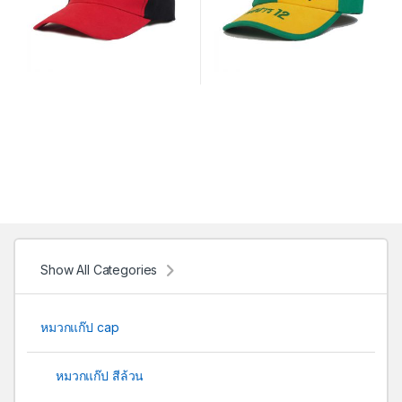
Show All Categories
หมวกแก๊ป cap
หมวกแก๊ป สีล้วน