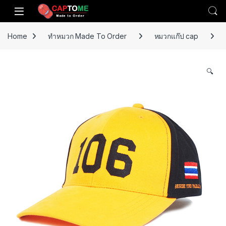
Skip to navigation
Skip to content
Open
Home
ทำหมวก Made To Order
หมวกแก๊ป cap
🔍