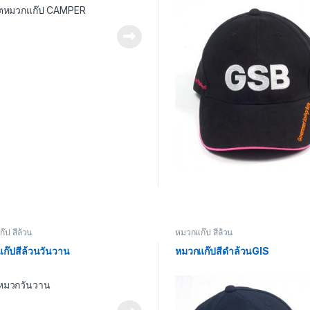
๊ป สีล้วน
หมวกแก๊ป สีล้วน
ก๊ปสีล้วนวันวาน
หมวกแก๊ปสีดำล้วนGIS