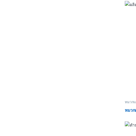
หมวกแก
หมวกแ