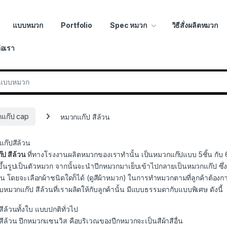
แบบหมวก
Portfolio
Spec หมวก
วิธีสั่งผลิตหมวก
่อเรา
r:
แก๊ป cap
หมวกแก๊ป สีล้วน
ก๊ปสีล้วน
 สีล้วน
ที่ทางโรงงานผลิตหมวกของเราทำนั้น เป็นหมวกแก๊ปแบบ 5ชิ้น กับ 
นขึ้นรูปเป็นตัวหมวก จากนั้นจะนำปีกหมวกมาเย็บเข้าไปกลายเป็นหมวกแก๊ป ซึ่งห
ั้น โดยจะเลือกผ้าชนิดใดก็ได้ (
ดูสีผ้าหมวก
) ในการทำหมวกตามที่ลูกค้าต้องก
หมวกแก๊ป สีล้วนที่เราผลิตให้กับลูกค้านั้น มีแบบธรรมดากับแบบพิเศษ ดังนี้
ีล้วนทั้งใบ แบบปกติทั่วไป
ีล้วน ปีกหมวกแซนวิส คือบริเวณของปีกหมวกจะเป็นสีผ้าสีอื่น