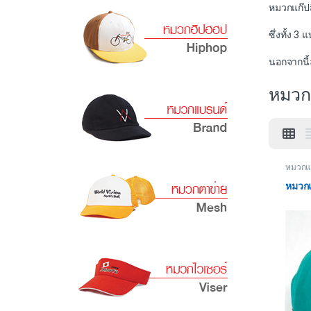
หมวกแก๊ปส
ซึ่งทั้ง 
นอกจากนี้
หมวกแ
หมวกแก
หมวกแ