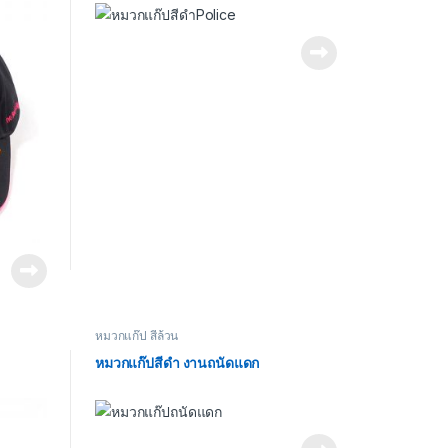
หมวกแก๊ป สีล้วน
หมวกแก๊ปสีดำ งานถนัดแดก