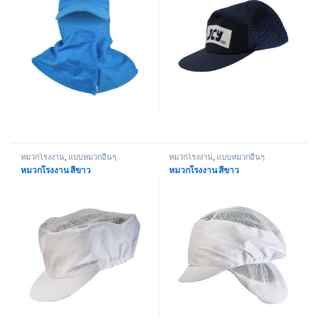
หมวกโรงงาน
,
แบบหมวกอื่นๆ
หมวกโรงงาน
,
แบบหมวกอื่นๆ
หมวกโรงงาน สีขาว
หมวกโรงงาน สีขาว