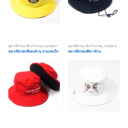
หมวกปีกรอบ ปีกกว้าง hat
,
แบบหมวก
หมวกปีกรอบ ปีกกว้าง hat
,
แบบหมวก
อื่นๆ
อื่นๆ
หมวกปีกรอบสีแดงล้วน งานแทนใจ
หมวกปีกรอบสีขาวล้วน