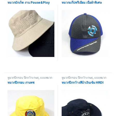
อื่นๆ
หมวกบักเก็ต งาน Pause&Play
หมวกแก๊ปพรีเมี่ยม เนื้อผ้าพิเศษ
หมวกปีกรอบ ปีกกว้าง hat
,
แบบหมวก
หมวกปีกรอบ ปีกกว้าง hat
,
แบบหมวก
อื่นๆ
อื่นๆ
หมวกปีกรอบ งานพช
หมวกปีกกว้างสีน้ำเงินเข้ม HRDI