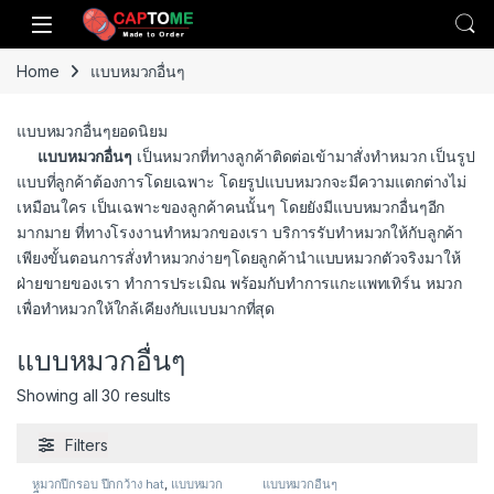
Skip to navigation
Skip to content
Open
Home
แบบหมวกอื่นๆ
แบบหมวกอื่นๆยอดนิยม
แบบหมวกอื่นๆ
เป็นหมวกที่ทางลูกค้าติดต่อเข้ามาสั่งทำหมวก เป็นรูป
แบบที่ลูกค้าต้องการโดยเฉพาะ โดยรูปแบบหมวกจะมีความแตกต่างไม่
เหมือนใคร เป็นเฉพาะของลูกค้าคนนั้นๆ โดยยังมีแบบหมวกอื่นๆอีก
มากมาย ที่ทางโรงงานทำหมวกของเรา บริการรับทำหมวกให้กับลูกค้า
เพียงขั้นตอนการสั่งทำหมวกง่ายๆโดยลูกค้านำแบบหมวกตัวจริงมาให้
ฝ่ายขายของเรา ทำการประเมิณ พร้อมกับทำการแกะแพทเทิร์น หมวก
เพื่อทำหมวกให้ใกล้เคียงกับแบบมากที่สุด
แบบหมวกอื่นๆ
Sorted by average rating
Showing all 30 results
Filters
หมวกปีกรอบ ปีกกว้าง hat
,
แบบหมวก
แบบหมวกอื่นๆ