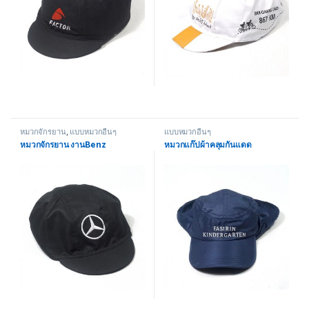
หมวกจักรยาน
,
แบบหมวกอื่นๆ
แบบหมวกอื่นๆ
หมวกจักรยาน งานBenz
หมวกแก๊ปผ้าคลุมกันแดด