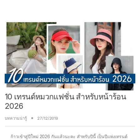
10 เทรนด์หมวกแฟชั่น สำหรับหน้าร้อน
2026
บทความน่ารู้
27/12/2019
ก้าวเข้าสู่ปีใหม่ 2026 กันแล้วนะคะ สำหรับปีนี้ เป็นปีแห่งเทรนด์