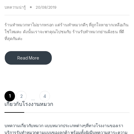
บทความน่ารู้
20/08/2019
ร้านทำหมวกหาไม่ยากหรอก แต่ร้านทำหมวกดีๆ ที่ถูกใจหายากเหลือเกิน
ใช่ไหมคะ ดังนั้นเราจะพาคุณไปชมกับ ร้านรับทำหมวกย่านฝั่งธน ที่ดี
ที่สุดกันค่ะ
Read More
Posts pagination
1
2
4
…
เกี่ยวกับโรงงานหมวก
บทความเกี่ยวกับหมวก แบบหมวกประเภทต่างๆที่ทางโรงงานของเรา
บริการรับทำหมวกตามแบบของลูกค้า พร้อมทั้งยังมีบทความสาระความ