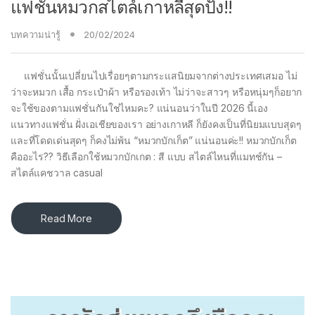
แฟชั่นหมวกสไตล์เกาหลีสุดปัง!!
บทความน่ารู้
20/02/2024
แฟชั่นนั้นเปลี่ยนไปเรื่อยๆตามกระแสนิยมจากต่างประเทศเสมอ ไม่
ว่าจะหมวก เสื้อ กระเป๋าผ้า หรือรองเท้า ไม่ว่าจะสาวๆ หรือหนุ่มๆก็อยาก
จะใช้ของตามแฟชั่นกันใช่ไหมคะ? แน่นอนว่าในปี 2026 นี้เอง
แนวทางแฟชั่น ฝั่งเอเชียของเรา อย่างเกาหลี ก็ยังคงเป็นที่นิยมแบบสุดๆ
และที่โดดเด่นสุดๆ ก็คงไม่พ้น “หมวกบักเก็ต” แน่นอนค่ะ!! หมวกบักเก็ต
คืออะไร?? วิธีเลือกใช้หมวกบักเกต : สี แบบ สไตล์ไหนที่แมทช์กัน –
สไตล์แคชวาล casual
Read More