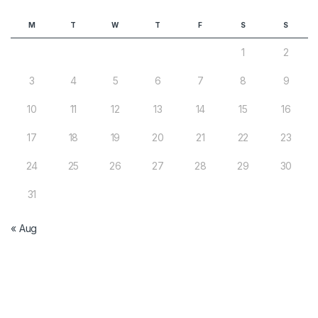
M
T
W
T
F
S
S
1
2
3
4
5
6
7
8
9
10
11
12
13
14
15
16
17
18
19
20
21
22
23
24
25
26
27
28
29
30
31
« Aug