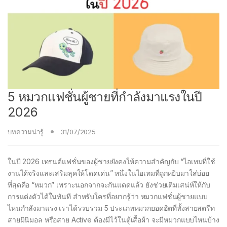
5 หมวกแฟชั่นผู้ชายที่กำลังมาแรงในปี
2026
บทความน่ารู้
31/07/2025
ในปี 2026 เทรนด์แฟชั่นของผู้ชายยังคงให้ความสำคัญกับ “ไอเทมที่ใช้
งานได้จริงและเสริมลุคให้โดดเด่น” หนึ่งในไอเทมที่ถูกหยิบมาใส่บ่อย
ที่สุดคือ “หมวก” เพราะนอกจากจะกันแดดแล้ว ยังช่วยเติมเสน่ห์ให้กับ
การแต่งตัวได้ในทันที สำหรับใครที่อยากรู้ว่า หมวกแฟชั่นผู้ชายแบบ
ไหนกำลังมาแรง เราได้รวบรวม 5 ประเภทหมวกยอดฮิตที่ทั้งสายสตรีท
สายมินิมอล หรือสาย Active ต้องมีไว้ในตู้เสื้อผ้า จะมีหมวกแบบไหนบ้าง