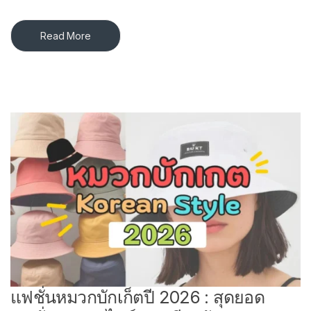
Read More
แฟชั่นหมวกบักเก็ตปี 2026 : สุดยอด