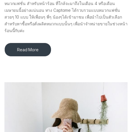
หมวกแฟชั่น สำหรับหน้าร้อน ที่ใกล้จะมาถึงในเดือน 4 หรือเดือน
เมษายนนี้อย่างแน่นอน ทาง Captome ได้รวบรวมแบบหมวกแฟชั่น
สวยๆ 10 แบบ ให้เพื่อนๆ พี่ๆ น้องๆได้เข้ามาชม เพื่อนำไปเป็นตัวเลือก
สำหรับหาซื้อหรือสั่งผลิตหมวกแบบนั้นๆ เพื่อนำจำหน่ายขายในช่วงหน้า
ร้อนนี้กับค่ะ
Read More