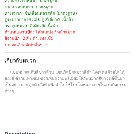
ความยาวปีกหมวก : มาตรฐาน
ขนาดรอบหมวก : มาตรฐาน
หางหมวก : ซิปเลื่อนพลาสติก (มาตรฐาน)
รูระบายอากาศ : มี 6 รู สีเดียวกับเนื้อผ้า
กระดุมหมวก : สีเดียวกับเนื้อผ้า
ตำแหน่งงานปัก : 1 ตำแหน่ง / หน้าหมวก
สีงานปัก : 2 สี / ดำ, เทาเข้ม
รายละเอียดพิเศษอื่นๆ : –
เกี่ยวกับหมวก
แบบหมวกแก๊ปสีขาวล้วน แซนวิสปีกหมวกสีดำ โดดเด่นด้วยโลโก้
สองสี ดำกับเทาเข้ม ช่วยเพิ่มความพรีเมี่ยมให้กับหมวกสีขาวดูดีขึ้นมา
เป็นอย่างมาก ลูกค้าสั่งทำเพื่อนำไปใช้โปรโมทแจกจ่ายในงานกิจกรรม
ต่างๆ
Description