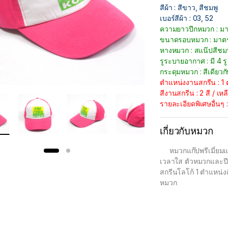
สีผ้า : สีขาว, สีชมพู
เบอร์สีผ้า : 03, 52
ความยาวปีกหมวก : ม
ขนาดรอบหมวก : มาต
หางหมวก : สแน๊ปสีชมพ
รูระบายอากาศ : มี 4 รู 
กระดุมหมวก : สีเดียวกับ
ตำแหน่งงานสกรีน : 1 
สีงานสกรีน : 2 สี / เหล
รายละเอียดพิเศษอื่นๆ
เกี่ยวกับหมวก
หมวกแก๊ปพรีเมี่ยมแบ
เวลาใส ตัวหมวกและปีกห
สกรีนโลโก้ 1 ตำแหน่ง
หมวก