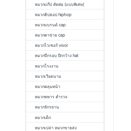
หมวกแก๊ป ตัดต่อ (แบบพิเศษ)
หมวกฮิปฮอป hiphop
หมวกแบรนด์ cap
หมวกตาข่าย cap
หมวกไวเซอร์ visor
หมวกปีกรอบ ปีกกว้าง hat
หมวกโรงงาน
หมวกเวียดนาม
หมวกคลุมหน้า
หมวกทหาร ตำรวจ
หมวกจักรยาน
หมวกเด็ก
หมวกเปล่า หมวกขายส่ง