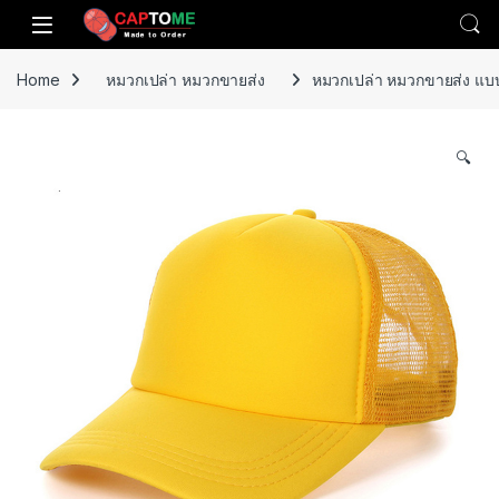
Skip to navigation
Skip to content
Open
Home
หมวกเปล่า หมวกขายส่ง
หมวกเปล่า หมวกขายส่ง แบบ
🔍