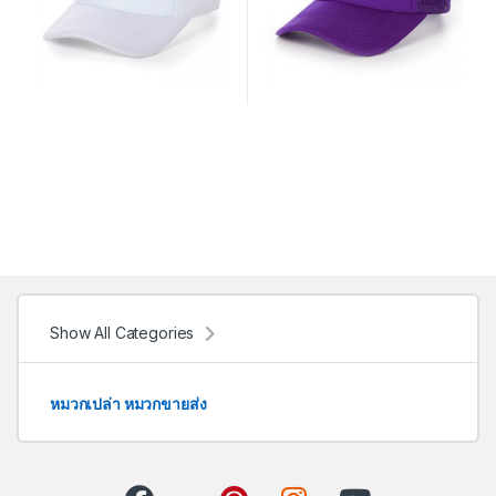
Show All Categories
หมวกเปล่า หมวกขายส่ง