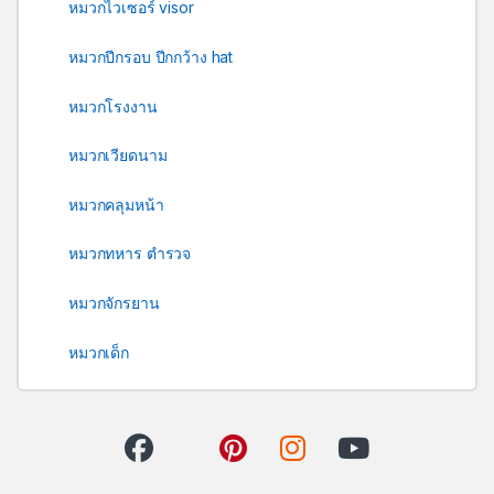
หมวกไวเซอร์ visor
หมวกปีกรอบ ปีกกว้าง hat
หมวกโรงงาน
หมวกเวียดนาม
หมวกคลุมหน้า
หมวกทหาร ตำรวจ
หมวกจักรยาน
หมวกเด็ก