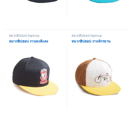
หมวกฮิปฮอป hiphop
หมวกฮิปฮอป hiphop
หมวกฮิปฮอป งานหงส์แดง
หมวกฮิปฮอป งานจักรยาน