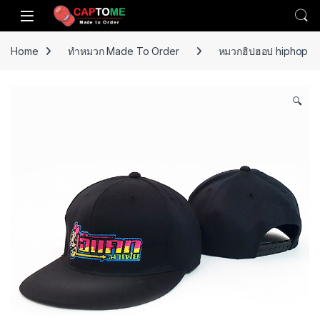
Skip to navigation
Skip to content
Open
Home
ทำหมวก Made To Order
หมวกฮิปฮอป hiphop
🔍