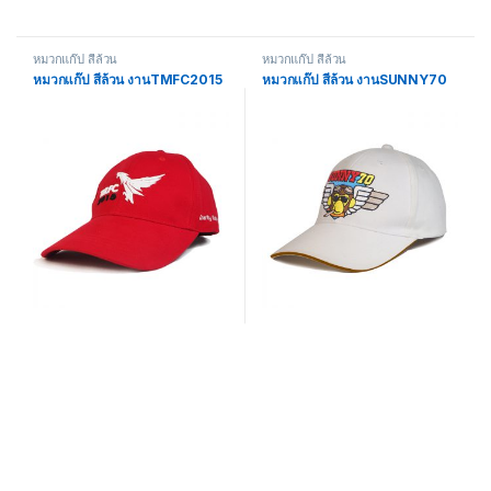
หมวกแก๊ป สีล้วน
หมวกแก๊ป สีล้วน
หมวกแก๊ป สีล้วน งานTMFC2015
หมวกแก๊ป สีล้วน งานSUNNY70