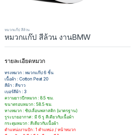
หมวกแก๊ป สีล้วน
หมวกแก๊ป สีล้วน งานBMW
รายละเอียดหมวก
ทรงหมวก : หมวกแก๊ป 6 ชิ้น
เนื้อผ้า : Cotton Peat 20
สีผ้า : สีขาว
เบอร์สีผ้า : 3
ความยาวปีกหมวก : 8.5 ซม.
ขนาดรอบหมวก : 58.5 ซม.
หางหมวก : ซิปเลื่อนพลาสติก (มาตรฐาน)
รูระบายอากาศ : มี 6 รู สีเดียวกับเนื้อผ้า
กระดุมหมวก : สีเดียวกับเนื้อผ้า
ตำแหน่งงานปัก : 1 ตำแหน่ง / หน้าหมวก