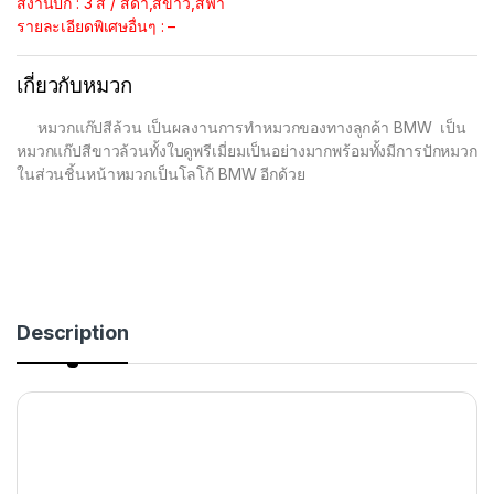
สีงานปัก : 3 สี / สีดำ,สีขาว,สีฟ้า
รายละเอียดพิเศษอื่นๆ : –
เกี่ยวกับหมวก
หมวกแก๊ปสีล้วน เป็นผลงานการทำหมวกของทางลูกค้า BMW เป็น
หมวกแก๊ปสีขาวล้วนทั้งใบดูพรีเมี่ยมเป็นอย่างมากพร้อมทั้งมีการปักหมวก
ในส่วนชิ้นหน้าหมวกเป็นโลโก้ BMW อีกด้วย
Description