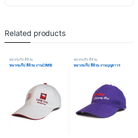
Related products
หมวกแก๊ป สีล้วน
หมวกแก๊ป สีล้วน
หมวกแก๊ป สีล้วน งานCIMB
หมวกแก๊ป สีล้วน งานบุญถาวร