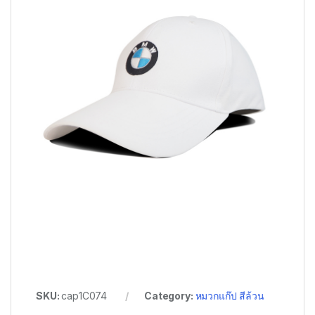
SKU:
cap1C074
Category:
หมวกแก๊ป สีล้วน