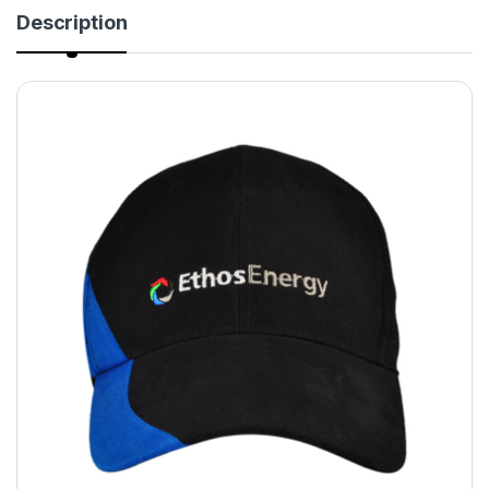
Description