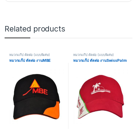
Related products
หมวกแก๊ป ตัดต่อ (แบบพิเศษ)
หมวกแก๊ป ตัดต่อ (แบบพิเศษ)
หมวกแก๊ป ตัดต่อ งานMBE
หมวกแก๊ป ตัดต่อ งานSwissPalm