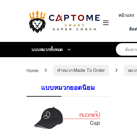
Skip to navigation
Skip to content
หน้าแรก
Open
ติดต
Search fo
แบบหมวกทั้งหมด
Home
ทำหมวก Made To Order
หมวก
แบบหมวกยอดนิยม