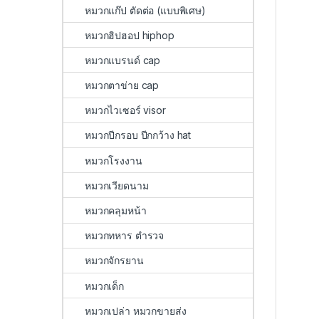
หมวกแก๊ป ตัดต่อ (แบบพิเศษ)
หมวกฮิปฮอป hiphop
หมวกแบรนด์ cap
หมวกตาข่าย cap
หมวกไวเซอร์ visor
หมวกปีกรอบ ปีกกว้าง hat
หมวกโรงงาน
หมวกเวียดนาม
หมวกคลุมหน้า
หมวกทหาร ตำรวจ
หมวกจักรยาน
หมวกเด็ก
หมวกเปล่า หมวกขายส่ง