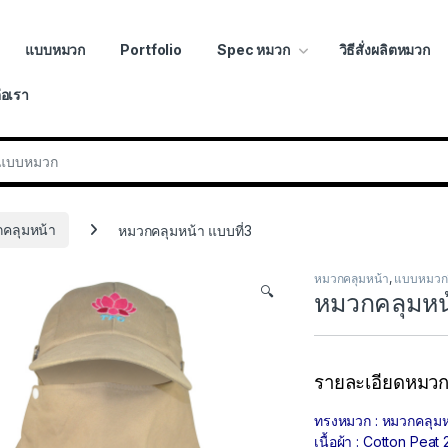
แบบหมวก
Portfolio
Spec หมวก
วิธีสั่งผลิตหมวก
่อเรา
r:
คลุมหน้า
หมวกคลุมหน้า แบบที่3
หมวกคลุมหน้า
,
แบบหมวกอ
🔍
หมวกคลุมหน้
รายละเอียดหมว
ทรงหมวก : หมวกคลุมห
เนื้อผ้า : Cotton Peat