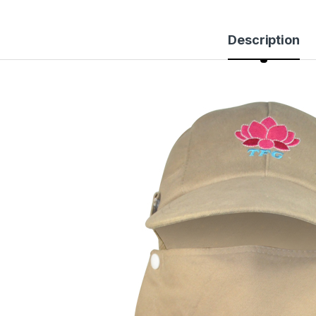
Description