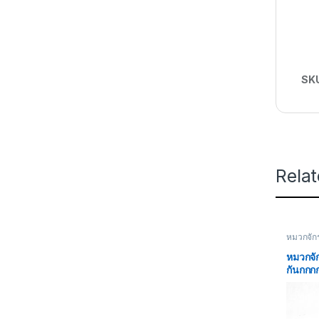
SK
Rela
หมวกจัก
หมวกจัก
กันกกก