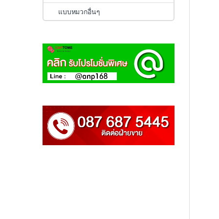
แบบหมวกอื่นๆ