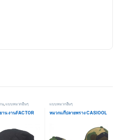
าน
,
แบบหมวกอื่นๆ
แบบหมวกอื่นๆ
รยาน งานFACTOR
หมวกแก๊ปลายพราง CASIOOL