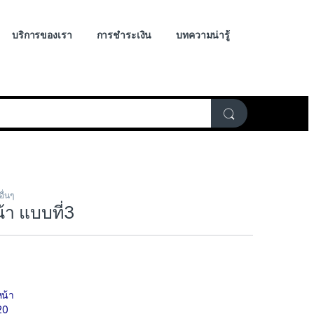
บริการของเรา
การชำระเงิน
บทความน่ารู้
ื่นๆ
า แบบที่3
ก
น้า
 20