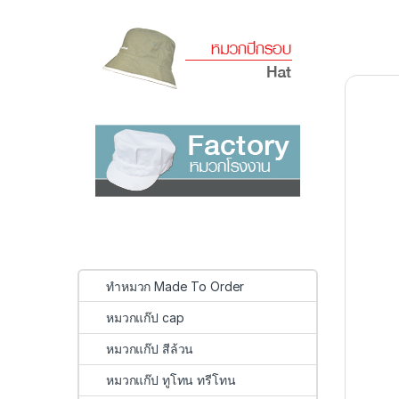
ทำหมวก Made To Order
หมวกแก๊ป cap
หมวกแก๊ป สีล้วน
หมวกแก๊ป ทูโทน ทรีโทน