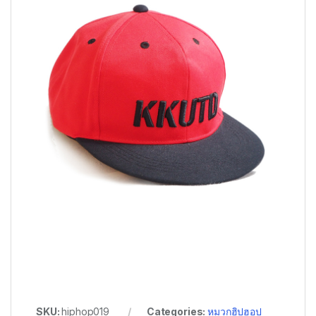
SKU:
hiphop019
Categories:
หมวกฮิปฮอป