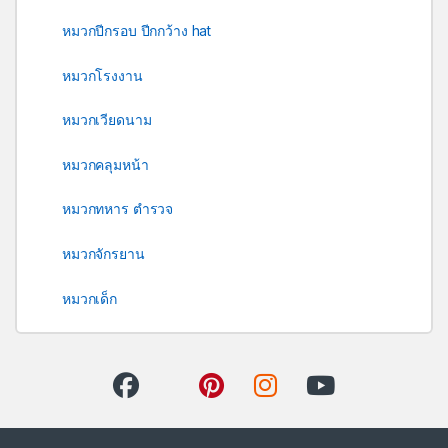
หมวกปีกรอบ ปีกกว้าง hat
หมวกโรงงาน
หมวกเวียดนาม
หมวกคลุมหน้า
หมวกทหาร ตำรวจ
หมวกจักรยาน
หมวกเด็ก