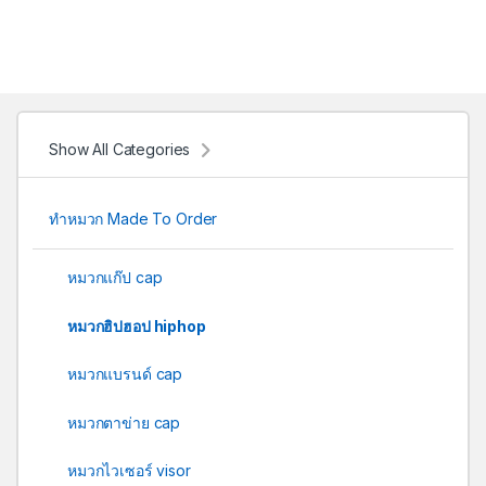
Show All Categories
ทำหมวก Made To Order
หมวกแก๊ป cap
หมวกฮิปฮอป hiphop
หมวกแบรนด์ cap
หมวกตาข่าย cap
หมวกไวเซอร์ visor