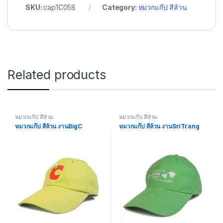
SKU:
cap1C058
Category:
หมวกแก๊ป สีล้วน
Related products
หมวกแก๊ป สีล้วน
หมวกแก๊ป สีล้วน
หมวกแก๊ป สีล้วน งานBigC
หมวกแก๊ป สีล้วน งานSriTrang