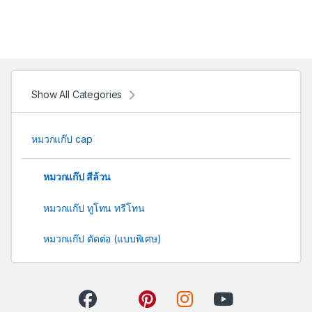
Show All Categories
หมวกแก๊ป cap
หมวกแก๊ป สีล้วน
หมวกแก๊ป ทูโทน ทรีโทน
หมวกแก๊ป ตัดต่อ (แบบพิเศษ)