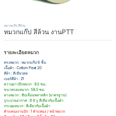
หมวกแก๊ป สีล้วน
หมวกแก๊ป สีล้วน งานPTT
รายละเอียดหมวก
ทรงหมวก : หมวกแก๊ป 6 ชิ้น
เนื้อผ้า : Cotton Peat 20
สีผ้า : สีเขียวสด
เบอร์สีผ้า : 21
ความยาวปีกหมวก : 8.5 ซม.
ขนาดรอบหมวก : 58.5 ซม.
หางหมวก : ซิปเลื่อนพลาสติก (มาตรฐาน)
รูระบายอากาศ : มี 6 รู สีเดียวกับเนื้อผ้า
กระดุมหมวก : สีเดียวกับเนื้อผ้า
ตำแหน่งงานปัก : 1 ตำแหน่ง / หน้าหมวก