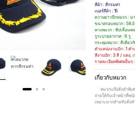
สีผ้า : สีกรมท่า
เบอร์สีผ้า : 15
ความยาวปีกหมวก : ม
ขนาดรอบหมวก : 58.5
หางหมวก : ซิปเลื่อนพ
รูระบายอากาศ : 6 รู
กระดุมหมวก : สีเดียว
ตำแหน่งงานปัก : 1 ตำ
สีงานปัก : 3 สี / แดง, 
รายละเอียดพิเศษอื่นๆ 
เกี่ยวกับหมวก
หมวกแก๊ปสั่งทำพิเศษ
จ่ายให้กับเจ้าหน้าที่พ
เหมาะมากสำหรับสั่ง