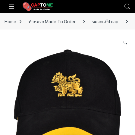
Skip to navigation
Skip to content
Open
Home
ทำหมวก Made To Order
หมวกแก๊ป cap
🔍