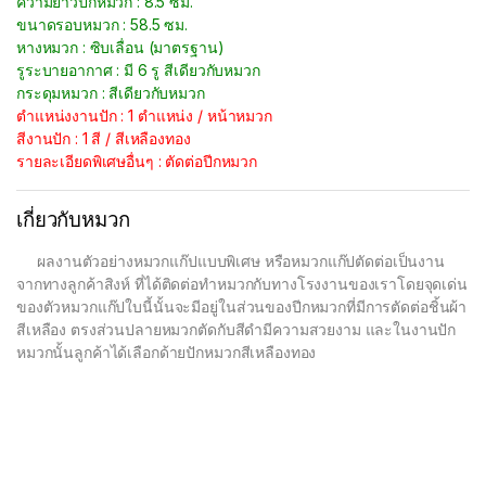
ความยาวปีกหมวก : 8.5 ซม.
ขนาดรอบหมวก : 58.5 ซม.
หางหมวก : ซิบเลื่อน (มาตรฐาน)
รูระบายอากาศ : มี 6 รู สีเดียวกับหมวก
กระดุมหมวก : สีเดียวกับหมวก
ตำแหน่งงานปัก : 1 ตำแหน่ง / หน้าหมวก
สีงานปัก : 1 สี / สีเหลืองทอง
รายละเอียดพิเศษอื่นๆ : ตัดต่อปีกหมวก
เกี่ยวกับหมวก
ผลงานตัวอย่างหมวกแก๊ปแบบพิเศษ หรือหมวกแก๊ปตัดต่อเป็นงาน
จากทางลูกค้าสิงห์ ที่ได้ติดต่อทำหมวกกับทางโรงงานของเราโดยจุดเด่น
ของตัวหมวกแก๊ปใบนี้นั้นจะมีอยู่ในส่วนของปีกหมวกที่มีการตัดต่อชิ้นผ้า
สีเหลือง ตรงส่วนปลายหมวกตัดกับสีดำมีความสวยงาม และในงานปัก
หมวกนั้นลูกค้าได้เลือกด้ายปักหมวกสีเหลืองทอง