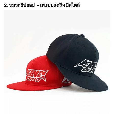
2. หมวกฮิปฮอป – เท่แบบสตรีท มีสไตล์