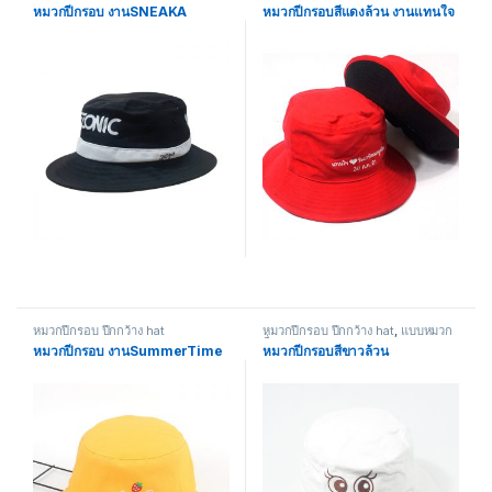
อื่นๆ
หมวกปีกรอบ งานSNEAKA
หมวกปีกรอบสีแดงล้วน งานแทนใจ
หมวกปีกรอบ ปีกกว้าง hat
หมวกปีกรอบ ปีกกว้าง hat
,
แบบหมวก
อื่นๆ
หมวกปีกรอบ งานSummerTime
หมวกปีกรอบสีขาวล้วน