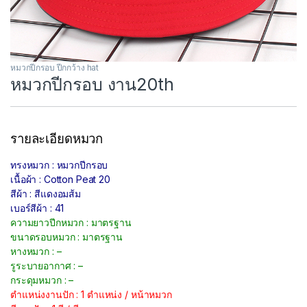
หมวกปีกรอบ ปีกกว้าง hat
หมวกปีกรอบ งาน20th
รายละเอียดหมวก
ทรงหมวก : หมวกปีกรอบ
เนื้อผ้า : Cotton Peat 20
สีผ้า : สีแดงอมส้ม
เบอร์สีผ้า : 41
ความยาวปีกหมวก : มาตรฐาน
ขนาดรอบหมวก : มาตรฐาน
หางหมวก : –
รูระบายอากาศ : –
กระดุมหมวก : –
ตำแหน่งงานปัก : 1 ตำแหน่ง / หน้าหมวก