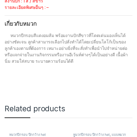
สีงานปัก : 1 สี / สีขาว
รายละเอียดพิเศษอื่นๆ : –
เกี่ยวกับหมวก
หมวกปีกรอบสีแดงอมส้ม พร้อมงานปักสีขาวที่โดดเด่นมองเห็นได้
อย่างชัดเจน ลูกค้าสามารถเลือกไปสั่งทำได้โดยเปลี่ยนโลโก้เป็นของ
ลูกค้าเองตามที่ต้องการ เหมาะอย่างยิ่งที่จะสั่งทำเพื่อนำไปจำหน่ายต่อ
หรือแจกจ่ายในงานกิจกรรมหรืองานอีเว้นท์ต่างๆได้เป็นอย่างดี เนื้อผ้า
นิ่ม สวมใส่สบาย ระบายความร้อนได้ดี
Related products
หมวกปีกรอบ ปีกกว้าง hat
หมวกปีกรอบ ปีกกว้าง hat
,
แบบหมวก