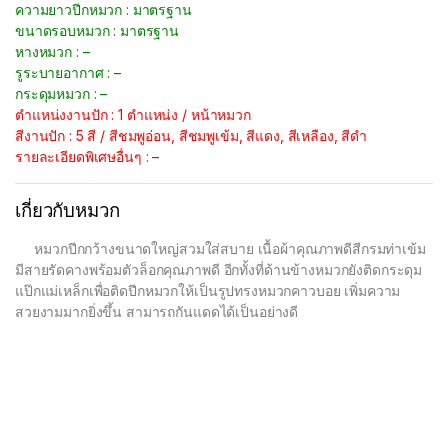
ความยาวปีกหมวก : มาตรฐาน
ขนาดรอบหมวก : มาตรฐาน
หางหมวก : –
รูระบายอากาศ : –
กระดุมหมวก : –
ตำแหน่งงานปัก : 1 ตำแหน่ง / หน้าหมวก
สีงานปัก : 5 สี / สีชมพูอ่อน, สีชมพูเข้ม, สีแดง, สีเหลือง, สีดำ
รายละเอียดพิเศษอื่นๆ : –
เกี่ยวกับหมวก
หมวกปีกกว้างขนาดใหญ่สวมใส่สบาย เนื้อผ้าคุณภาพดีสีกรมท่าเข้ม
มีสายรัดคางพร้อมตัวล็อกคุณภาพดี อีกทั้งที่ด้านข้างหมวกยังติดกระดุม
แป๊กแม่เหล็กเพื่อติดปีกหมวกให้เป็นรูปทรงหมวกคาวบอย เพิ่มความ
สวยงามมากยิ่งขึ้น สามารถกันแดดได้เป็นอย่างดี