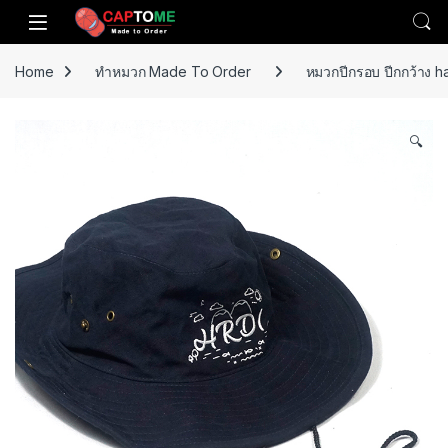
Skip to navigation
Skip to content
Open
Home
ทำหมวก Made To Order
หมวกปีกรอบ ปีกกว้าง h
🔍