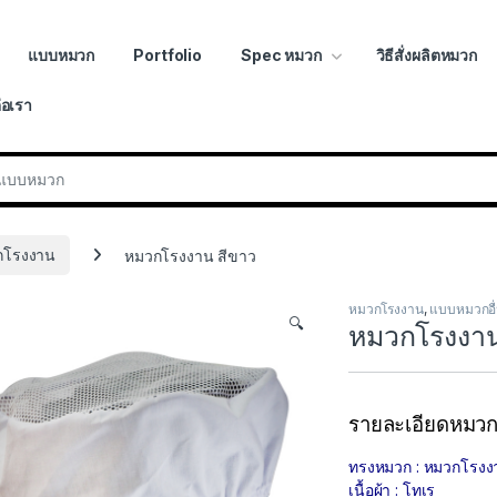
แบบหมวก
Portfolio
Spec หมวก
วิธีสั่งผลิตหมวก
่อเรา
r:
กโรงงาน
หมวกโรงงาน สีขาว
หมวกโรงงาน
,
แบบหมวกอื
🔍
หมวกโรงงาน
รายละเอียดหมว
ทรงหมวก : หมวกโรงง
เนื้อผ้า : โทเร