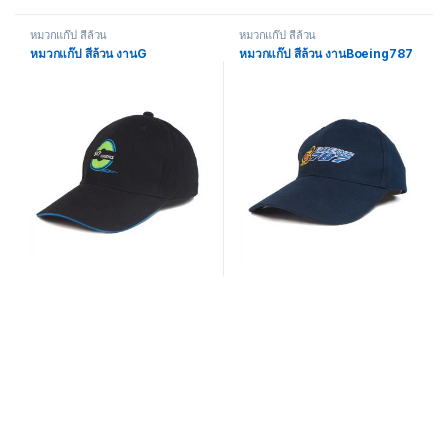
หมวกแก๊ป สีล้วน
หมวกแก๊ป สีล้วน
หมวกแก๊ป สีล้วน งานG
หมวกแก๊ป สีล้วน งานBoeing787