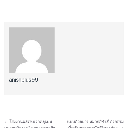
anishplus99
Post navigation
←
โรงงานผลิตหมวกคลุมผม
แบบตัวอย่าง หมวกกีฬาสี กิจกรรม
หมวกพนักงานโรงาน หมวกผ้า
ที่เสริมความสามัคคีในองค์กร
→