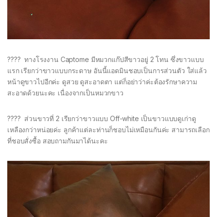
???? ทางโรงงาน Captome มีหมวกแก๊ปสีขาวอยู่ 2 โทน ซึ่งขาวแบบ
แรก เรียกว่าขาวแบบกระดาษ อันนี้แอดมินชอบเป็นการส่วนตัว ใส่แล้ว
หน้าดูขาวไปอีกค่ะ ดูสวย ดูสะอาดตา แต่ก็อย่าว่าค่ะต้องรักษาความ
สะอาดด้วยนะคะ เนื่องจากเป็นหมวกขาว
???? ส่วนขาวที่ 2 เรียกว่าขาวแบบ Off-white เป็นขาวแบบดูเก่าดู
เหลืองกว่าหน่อยค่ะ ลูกค้าแต่ละท่านก็ชอบไม่เหมือนกันค่ะ สามารถเลือก
ที่ชอบสั่งซื้อ สอบถามกันมาได้นะคะ